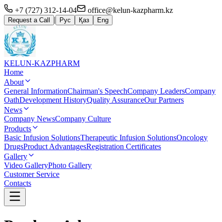
+7 (727) 312-14-04
office@kelun-kazpharm.kz
|
Request a Call
Рус
Қаз
Eng
KELUN
-KAZPHARM
Home
About
General Information
Chairman's Speech
Company Leaders
Company
Oath
Development History
Quality Assurance
Our Partners
News
Company News
Company Culture
Products
Basic Infusion Solutions
Therapeutic Infusion Solutions
Oncology
Drugs
Product Advantages
Registration Certificates
Gallery
Video Gallery
Photo Gallery
Customer Service
Contacts